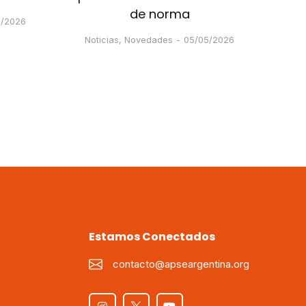
de norma
si
5/2026
Noticias
,
Novedades
05/05/2026
Not
Estamos Conectados
contacto@apseargentina.org