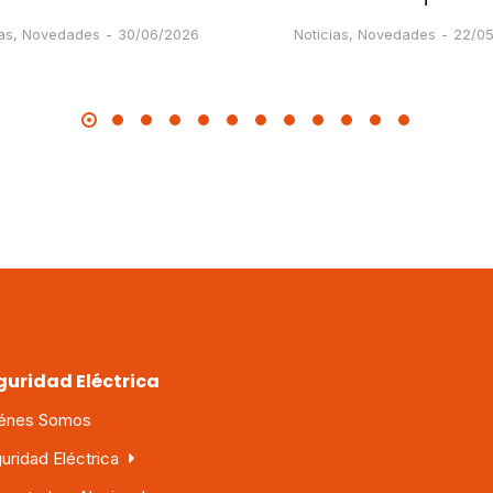
as
,
Novedades
30/06/2026
Noticias
,
Novedades
22/0
guridad Eléctrica
énes Somos
uridad Eléctrica