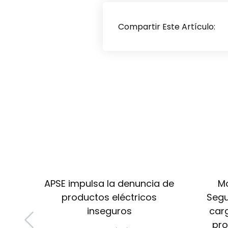
Compartir Este Artículo:
a la
APSE impulsa la denuncia de
Mo
la
productos eléctricos
Segu
ina
inseguros
carg
pro